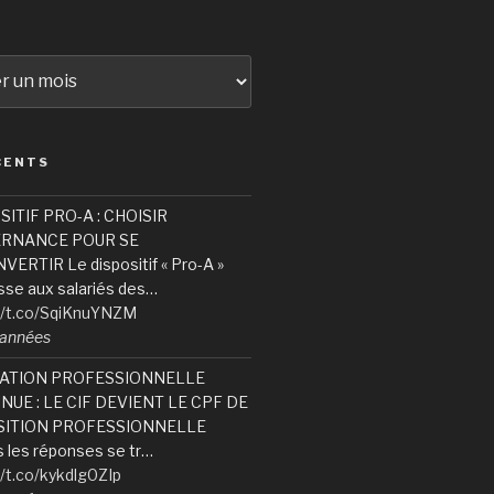
CENTS
SITIF PRO-A : CHOISIR
ERNANCE POUR SE
ERTIR Le dispositif « Pro-A »
sse aux salariés des…
//t.co/SqiKnuYNZM
6 années
ATION PROFESSIONNELLE
NUE : LE CIF DEVIENT LE CPF DE
ITION PROFESSIONNELLE
 les réponses se tr…
//t.co/kykdlg0ZIp