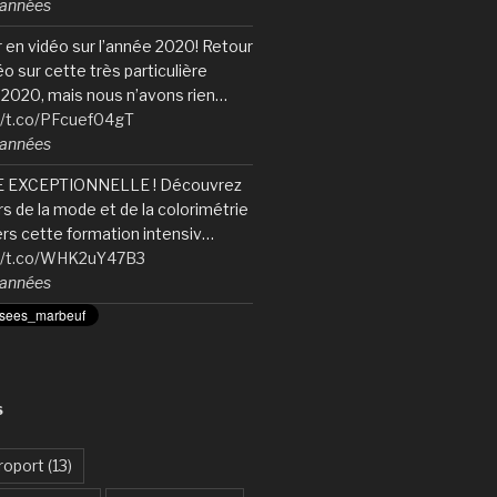
6 années
 en vidéo sur l’année 2020! Retour
éo sur cette très particulière
2020, mais nous n’avons rien…
//t.co/PFcuef04gT
6 années
 EXCEPTIONNELLE ! Découvrez
ers de la mode et de la colorimétrie
ers cette formation intensiv…
://t.co/WHK2uY47B3
6 années
S
roport
(13)