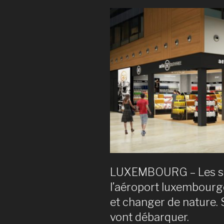
aéroport
mondiaux
travaillen
actuelle
sur
des
process
liant
le
web
aux
magasins. 
LUXEMBOURG – Les su
l’aéroport luxembour
et changer de nature.
vont débarquer.