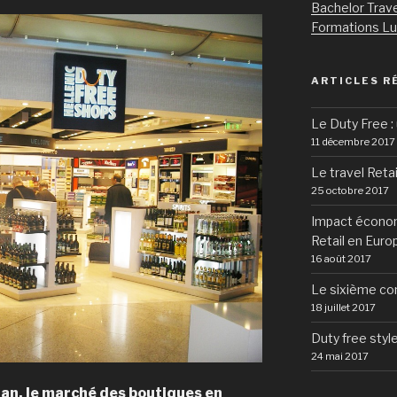
Bachelor Trave
Formations L
ARTICLES R
Le Duty Free : 
11 décembre 2017
Le travel Retai
25 octobre 2017
Impact économ
Retail en Euro
16 août 2017
Le sixième co
18 juillet 2017
Duty free styl
24 mai 2017
an, le marché des boutiques en