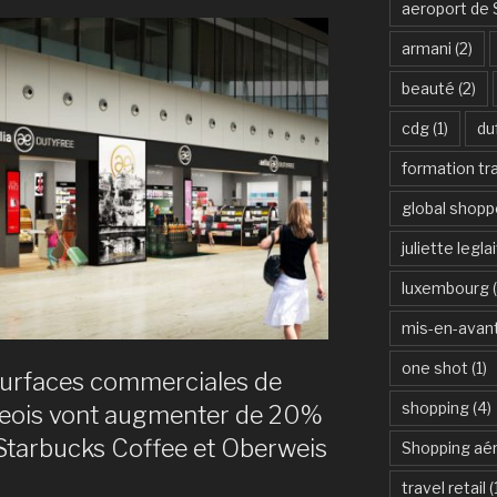
s
aeroport de 
armani
(2)
t
ment
beauté
(2)
cdg
(1)
du
formation tra
global shopp
juliette legla
luxembourg
(
» »
mis-en-avan
one shot
(1)
rfaces commerciales de
shopping
(4)
geois vont augmenter de 20%
 Starbucks Coffee et Oberweis
Shopping aér
travel retail
(