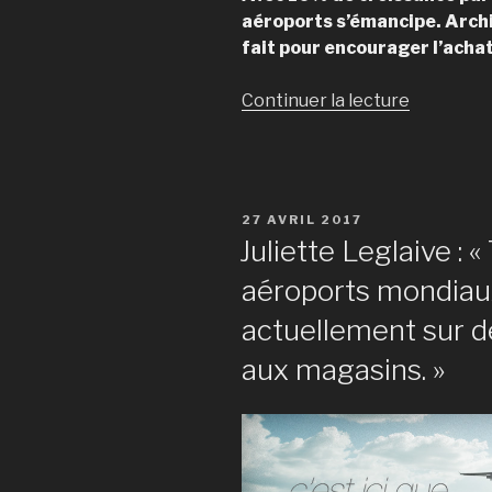
aéroports s’émancipe. Archi
fait pour encourager l’acha
Continuer la lecture
de
« Duty
free
style »
PUBLIÉ
27 AVRIL 2017
LE
Juliette Leglaive : 
aéroports mondiaux
actuellement sur d
aux magasins. »