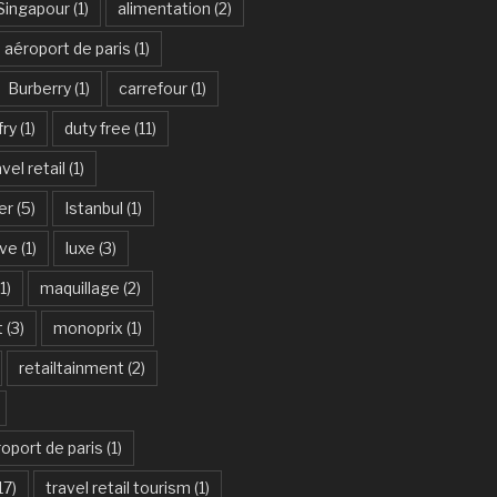
Singapour
(1)
alimentation
(2)
aéroport de paris
(1)
Burberry
(1)
carrefour
(1)
fry
(1)
duty free
(11)
vel retail
(1)
er
(5)
Istanbul
(1)
ive
(1)
luxe
(3)
1)
maquillage
(2)
t
(3)
monoprix
(1)
retailtainment
(2)
oport de paris
(1)
17)
travel retail tourism
(1)