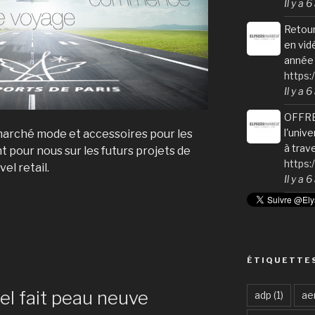
Il y a 
Retour
en vid
année 
https:
Il y a 
OFFRE
l'univ
 marché mode et accessoires pour les
à trav
t pour nous sur les futurs projets de
https
el retail.
Il y a 
ÉTIQUETTE
el fait peau neuve
adp
(1)
ae