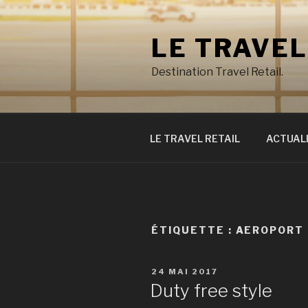
Aller
au
LE TRAVEL
contenu
principal
Destination Travel Retail.
LE TRAVEL RETAIL
ACTUAL
ÉTIQUETTE : AEROPORT
PUBLIÉ
24 MAI 2017
LE
Duty free style