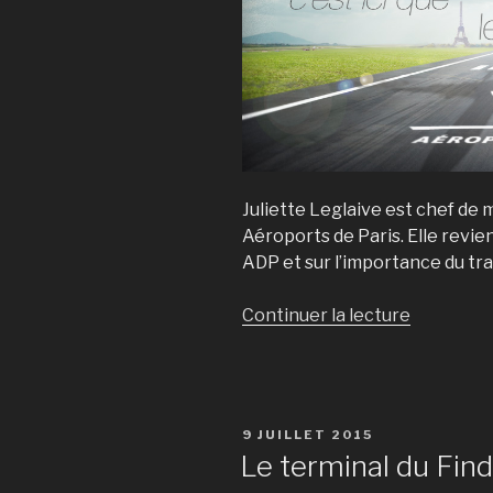
Juliette Leglaive est chef de
Aéroports de Paris. Elle revien
ADP et sur l’importance du trav
Continuer la lecture
de
« Juliette
Leglaive
:
« Tous
PUBLIÉ
9 JUILLET 2015
les
LE
Le terminal du Find
grands