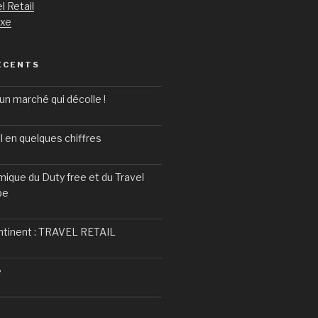
l Retail
uxe
ÉCENTS
un marché qui décolle !
l en quelques chiffres
ique du Duty free et du Travel
pe
ntinent : TRAVEL RETAIL
e