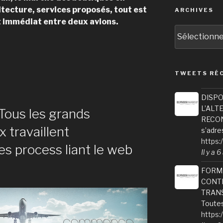
tecture, services proposés, tout est
ARCHIVES
t immédiat entre deux avions.
Archives
TWEETS RÉ
DISPO
L’ALT
« Tous les grands
RECONV
 travaillent
s’adre
https:
es process liant le web
Il y a 
FORM
CONTI
TRANS
Toutes
https: