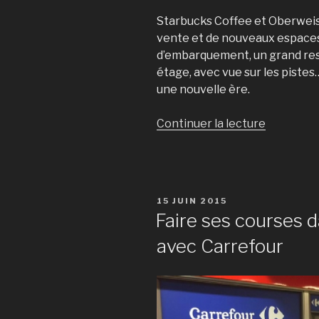
Starbucks Coffee et Oberweis 
vente et de nouveaux espaces
d’embarquement, un grand rest
étage, avec vue sur les pistes
une nouvelle ère.
Continuer la lecture
de
« Le
terminal
du
Findel
PUBLIÉ
15 JUIN 2015
fait
LE
Faire ses courses d
peau
avec Carrefour
neuve »