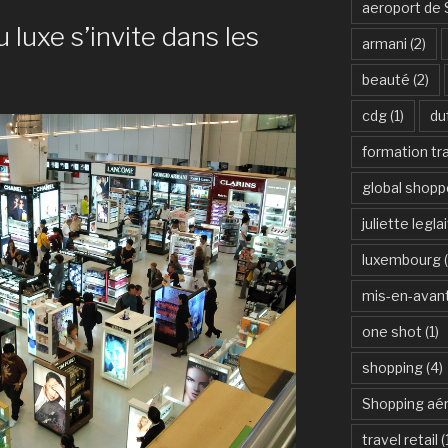
aeroport de 
luxe s’invite dans les
armani
(2)
beauté
(2)
cdg
(1)
du
formation tra
global shopp
juliette legla
luxembourg
(
mis-en-avan
one shot
(1)
shopping
(4)
Shopping aér
travel retail
(