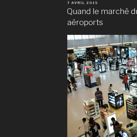
PUBLIÉ
7 AVRIL 2015
LE
Quand le marché du 
aéroports