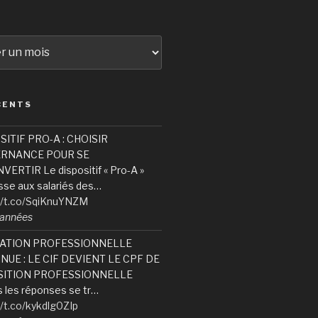
CENTS
SITIF PRO-A : CHOISIR
ERNANCE POUR SE
ERTIR Le dispositif « Pro-A »
sse aux salariés des…
//t.co/SqiKnuYNZM
6 années
ATION PROFESSIONNELLE
NUE : LE CIF DEVIENT LE CPF DE
ITION PROFESSIONNELLE
 les réponses se tr…
//t.co/kykdlg0ZIp