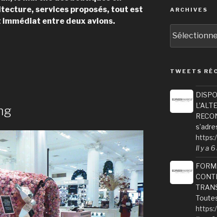
tecture, services proposés, tout est
ARCHIVES
t immédiat entre deux avions.
Archives
TWEETS RÉ
DISPO
L’ALT
ng
RECONV
s’adre
https:
Il y a 
FORM
CONTI
TRANS
Toutes
https: