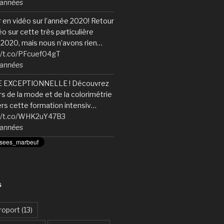
6 années
 en vidéo sur l’année 2020! Retour
éo sur cette très particulière
2020, mais nous n’avons rien…
//t.co/PFcuef04gT
6 années
 EXCEPTIONNELLE ! Découvrez
ers de la mode et de la colorimétrie
ers cette formation intensiv…
://t.co/WHK2uY47B3
6 années
S
roport
(13)