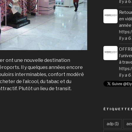
Il y a 
Retour
en vid
année 
https:
Il y a 
OFFRE
l'univ
er ont une nouvelle destination
à trav
éroports. Il y quelques années encore
https
ouloirs interminables, confort modéré
Il y a 
heter de l’alcool, du tabac et du
tractif. Plutôt un lieu de transit.
ÉTIQUETTE
tion
»
adp
(1)
ae