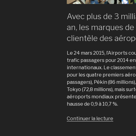
Avec plus de 3 mill
an, les marques de 
clientèle des aérop
Le 24 mars 2015, l’Airports co
trafic passagers pour 2014 en
internationaux. Le classement
pour les quatre premiers aérop
passagers), Pékin (86 millions)
Tokyo (72,8 millions), mais sur
aéroports mondiaux présenten
hausse de 0,9 à 10,7 %.
Continuer la lecture
de
« Quand
le