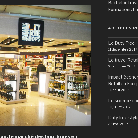
Bachelor Trave
Formations L
ARTICLES R
Le Duty Free : 
11 décembre 2017
Le travel Retai
25 octobre 2017
Impact économ
Retail en Euro
16 août 2017
Le sixième co
18 juillet 2017
Duty free styl
24 mai 2017
an, le marché des boutiques en