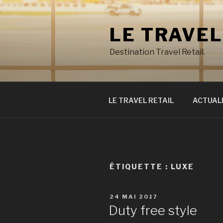
Aller
au
LE TRAVEL
contenu
principal
Destination Travel Retail.
LE TRAVEL RETAIL
ACTUAL
ÉTIQUETTE : LUXE
PUBLIÉ
24 MAI 2017
LE
Duty free style