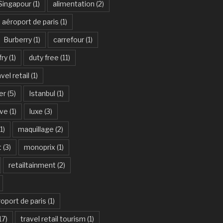
Singapour
(1)
alimentation
(2)
aéroport de paris
(1)
Burberry
(1)
carrefour
(1)
fry
(1)
duty free
(11)
vel retail
(1)
er
(5)
Istanbul
(1)
ive
(1)
luxe
(3)
1)
maquillage
(2)
t
(3)
monoprix
(1)
retailtainment
(2)
oport de paris
(1)
17)
travel retail tourism
(1)