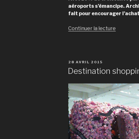
aéroports s’émancipe. Archi
fait pour encourager l’acha
Continuer la lecture
de
« Duty
free
style »
PUBLIÉ
28 AVRIL 2015
LE
Destination shoppi