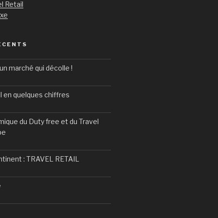
l Retail
uxe
ÉCENTS
un marché qui décolle !
l en quelques chiffres
ique du Duty free et du Travel
pe
ntinent : TRAVEL RETAIL
e