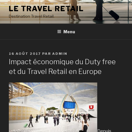
Aller
LE TRAVEL RETAIL
au
Destination Travel Retail.
contenu
principal
Menu
PUBLIÉ
16 AOÛT 2017
PAR
ADMIN
LE
Impact économique du Duty free
et du Travel Retail en Europe
Depuis