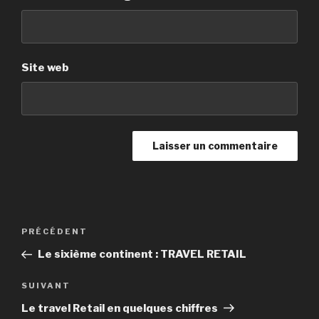
Site web
Navigation
PRÉCÉDENT
Article
de
précédent
Le sixième continent : TRAVEL RETAIL
l’article
SUIVANT
Article
suivant
Le travel Retail en quelques chiffres