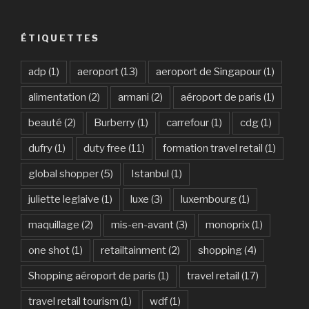
ÉTIQUETTES
adp
(1)
aeroport
(13)
aeroport de Singapour
(1)
alimentation
(2)
armani
(2)
aéroport de paris
(1)
beauté
(2)
Burberry
(1)
carrefour
(1)
cdg
(1)
dufry
(1)
duty free
(11)
formation travel retail
(1)
global shopper
(5)
Istanbul
(1)
juliette leglaive
(1)
luxe
(3)
luxembourg
(1)
maquillage
(2)
mis-en-avant
(3)
monoprix
(1)
one shot
(1)
retailtainment
(2)
shopping
(4)
Shopping aéroport de paris
(1)
travel retail
(17)
travel retail tourism
(1)
wdf
(1)