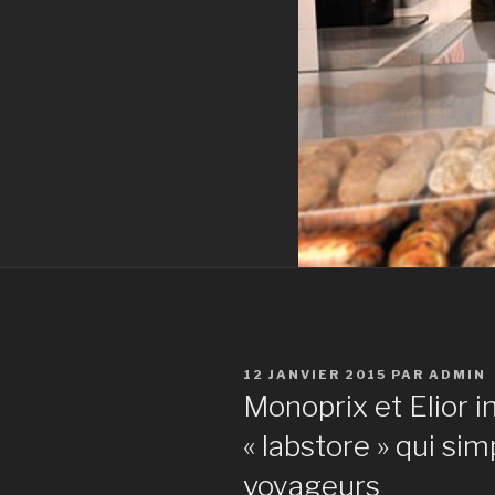
PUBLIÉ
12 JANVIER 2015
PAR
ADMIN
LE
Monoprix et Elior 
« labstore » qui simp
voyageurs