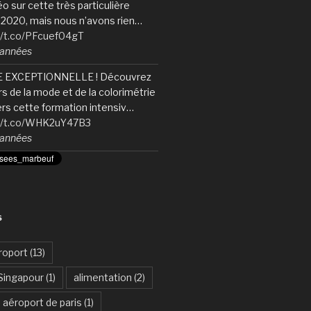
éo sur cette très particulière
2020, mais nous n’avons rien…
//t.co/PFcuef04gT
6 années
 EXCEPTIONNELLE ! Découvrez
ers de la mode et de la colorimétrie
ers cette formation intensiv…
://t.co/WHK2uY47B3
6 années
S
roport
(13)
Singapour
(1)
alimentation
(2)
aéroport de paris
(1)