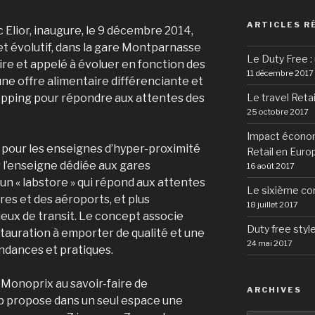
ARTICLES R
 Elior, inaugure, le 9 décembre 2014,
et évolutif, dans la gare Montparnasse
Le Duty Free : 
aire et appelé à évoluer en fonction des
11 décembre 2017
une offre alimentaire différenciante et
Le travel Retai
opping pour répondre aux attentes des
25 octobre 2017
Impact économ
é pour les enseignes d’hyper-proximité
Retail en Euro
 l’enseigne dédiée aux gares
16 août 2017
un « labstore » qui répond aux attentes
Le sixième co
es et des aéroports, et plus
18 juillet 2017
ieux de transit. Le concept associe
Duty free styl
auration à emporter de qualité et une
24 mai 2017
endances et pratiques.
e Monoprix au savoir-faire de
ARCHIVES
ab propose dans un seul espace une