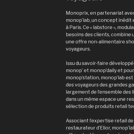
Monoprix, en partenariat avec
monop’lab, un concept inédit 
à Paris. Ce « labstore », modul
besoins des clients, combine 
une offre non-alimentaire sh
voyageurs.
Issu du savoir-faire développ
monop’ et monop’daily et pour
monop’station, monop’lab est 
des voyageurs des grandes gar
largement de l’ensemble des l
dans un même espace une rest
sélection de produits retail t
Associant l’expertise retail d
restaurateur d’Elior, monop’l