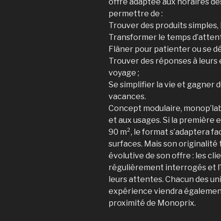
offre adaptée aux horaires des
permettre de :
Trouver des produits simples, 
Transformer le temps d’attent
Flâner pour patienter ou se d
Trouver des réponses à leurs 
voyage ;
Se simplifier la vie et gagner
vacances.
Concept modulaire, monop’lab
et aux usages. Si la première 
90 m², le format s’adaptera fa
surfaces. Mais son originalité
évolutive de son offre : les cli
régulièrement interrogés et l’
leurs attentes. Chacun des uni
expérience viendra également
proximité de Monoprix.