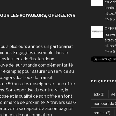
en vid
année 
https:
POUR LES VOYAGEURS, OPÉRÉE PAR
Il y a 
OFFRE
l'univ
à trav
https
epuis plusieurs années, un partenariat
Il y a 
mmunes. Engagées ensemble dans le
s les lieux de flux, les deux
preuve de leur grande complémentarité
ar exemple) pour assurer un service au
sagers des lieux de transit.
ÉTIQUETTE
 de 80 ans, des enseignes et une offre
s. Son expertise du centre-ville, la
adp
(1)
ae
pose et la qualité de son offre en font
commerce de proximité. A travers ses 6
aeroport de 
 preuve de sa capacité à accompagner
armani
(2)
tendances de consommation.