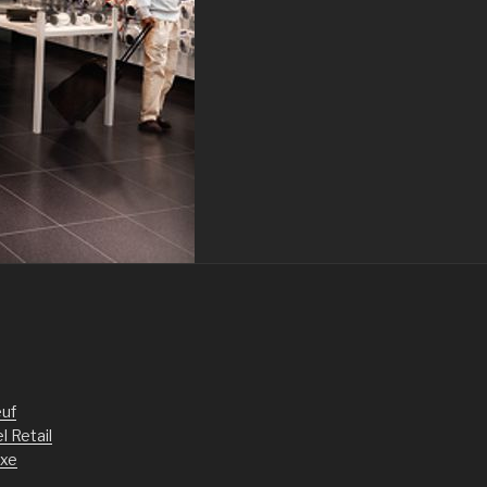
uf
l Retail
uxe