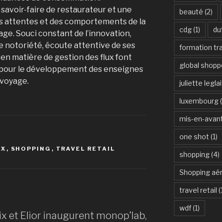
 savoir-faire de restaurateur et une
beauté
(2)
s attentes et des comportements de la
cdg
(1)
du
yage. Souci constant de l’innovation,
e notoriété, écoute attentive de ses
formation tra
 en matière de gestion des flux font
global shopp
x pour le développement des enseignes
 voyage.
juliette legla
luxembourg
(
mis-en-avan
one shot
(1)
IX
,
SHOPPING
,
TRAVEL RETAIL
shopping
(4)
Shopping aér
travel retail
(
wdf
(1)
x et Elior inaugurent monop’lab,