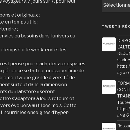
 voyageurs, 7 jours sur 7, pour leur
Archives
bons et originaux ;
e en temps utile ;
TWEETS RÉ
étendre ;
envies ou besoins dans l’univers du
DISPO
L’ALT
 du temps sur le week-end et les
RECONV
s’adre
 est pensé pour s’adapter aux espaces
https:
expérience se fait sur une superficie de
Il y a 
cilement à une grande diversité de
FORM
 tient surtout dans la dimension
CONTI
ents du « labstore » seront
TRANS
offre s’adaptera à leurs retours et
Toutes
vers évoluera au fil des mois. Cette
https:
 nourrir les enseignes d’hyper-
Il y a 
Retour