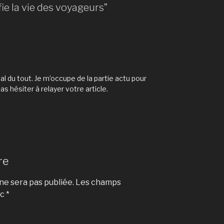
fie la vie des voyageurs”
l du tout. Je m’occupe de la partie actu pour
pas hésiter à relayer votre article.
re
e sera pas publiée.
Les champs
ec
*