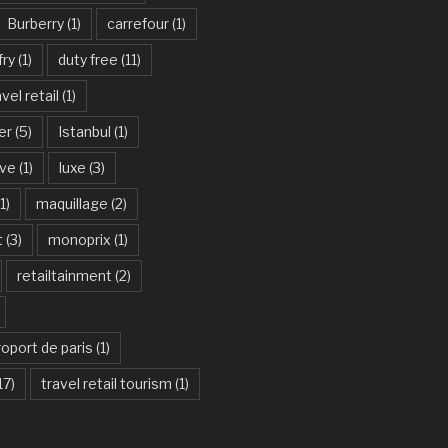
Burberry
(1)
carrefour
(1)
fry
(1)
duty free
(11)
vel retail
(1)
er
(5)
Istanbul
(1)
ive
(1)
luxe
(3)
1)
maquillage
(2)
t
(3)
monoprix
(1)
retailtainment
(2)
oport de paris
(1)
17)
travel retail tourism
(1)