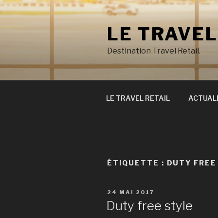
Aller
au
LE TRAVEL
contenu
principal
Destination Travel Retail.
LE TRAVEL RETAIL
ACTUAL
ÉTIQUETTE : DUTY FREE
PUBLIÉ
24 MAI 2017
LE
Duty free style