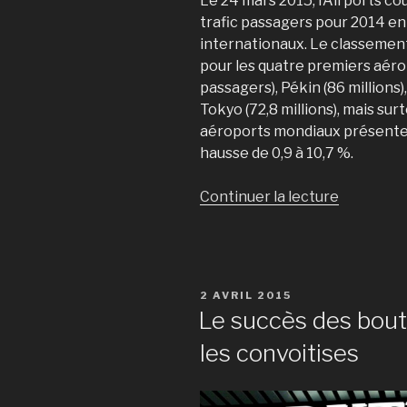
Le 24 mars 2015, l’Airports co
trafic passagers pour 2014 en
internationaux. Le classement
pour les quatre premiers aérop
passagers), Pékin (86 millions)
Tokyo (72,8 millions), mais sur
aéroports mondiaux présenten
hausse de 0,9 à 10,7 %.
Continuer la lecture
de
« Quand
le
marché
du
PUBLIÉ
2 AVRIL 2015
luxe
LE
Le succès des bout
s’invite
les convoitises
dans
les
aéroports