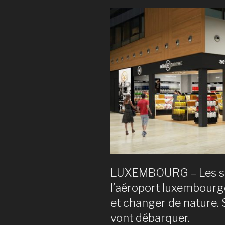
aéroport
mondiaux
travaillen
actuelle
sur
des
process
liant
le
web
aux
magasins. 
LUXEMBOURG – Les su
l’aéroport luxembour
et changer de nature.
vont débarquer.