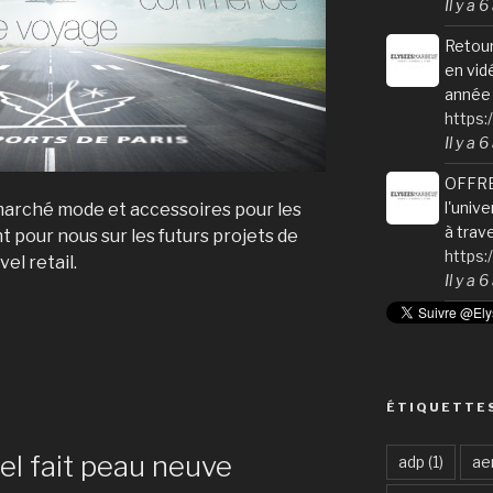
Il y a 
Retour
en vid
année 
https:
Il y a 
OFFRE
l'univ
 marché mode et accessoires pour les
à trav
t pour nous sur les futurs projets de
https
el retail.
Il y a 
ÉTIQUETTE
el fait peau neuve
adp
(1)
ae