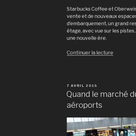
Starbucks Coffee et Oberweis 
vente et de nouveaux espaces
d’embarquement, un grand rest
étage, avec vue sur les pistes
une nouvelle ère.
Continuer la lecture
de
« Le
terminal
du
Findel
PUBLIÉ
7 AVRIL 2015
fait
LE
Quand le marché du 
peau
aéroports
neuve »