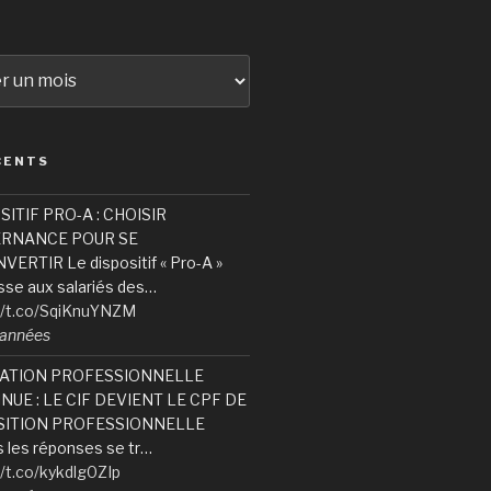
CENTS
SITIF PRO-A : CHOISIR
ERNANCE POUR SE
ERTIR Le dispositif « Pro-A »
sse aux salariés des…
//t.co/SqiKnuYNZM
6 années
ATION PROFESSIONNELLE
NUE : LE CIF DEVIENT LE CPF DE
ITION PROFESSIONNELLE
 les réponses se tr…
//t.co/kykdlg0ZIp