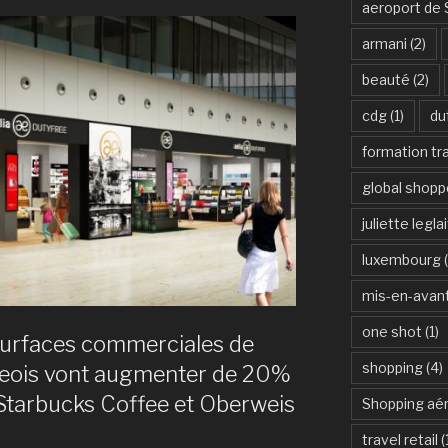
s
aeroport de 
armani
(2)
t
ment
beauté
(2)
cdg
(1)
du
formation tra
global shopp
juliette legla
luxembourg
(
» »
mis-en-avan
one shot
(1)
rfaces commerciales de
shopping
(4)
geois vont augmenter de 20%
 Starbucks Coffee et Oberweis
Shopping aér
travel retail
(