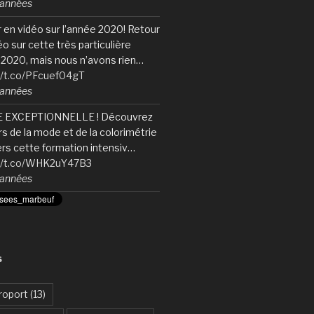
6 années
 en vidéo sur l’année 2020! Retour
éo sur cette très particulière
2020, mais nous n’avons rien…
//t.co/PFcuef04gT
6 années
 EXCEPTIONNELLE ! Découvrez
ers de la mode et de la colorimétrie
ers cette formation intensiv…
://t.co/WHK2uY47B3
6 années
S
roport
(13)