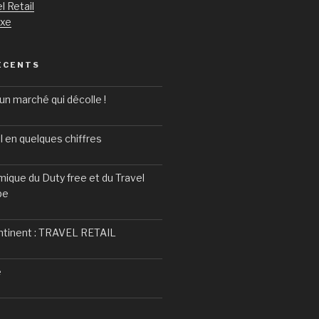
l Retail
uxe
ÉCENTS
un marché qui décolle !
l en quelques chiffres
ique du Duty free et du Travel
pe
ntinent : TRAVEL RETAIL
e