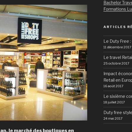
Bachelor Trave
Formations L
ARTICLES R
Le Duty Free : 
11 décembre 2017
Le travel Retai
25 octobre 2017
Impact économ
Retail en Euro
16 août 2017
Le sixième co
18 juillet 2017
Duty free styl
24 mai 2017
an, le marché des boutiques en