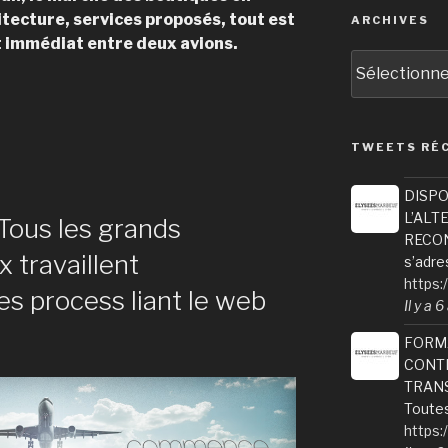
tecture, services proposés, tout est
ARCHIVES
t immédiat entre deux avions.
Archives
TWEETS RÉ
DISPO
L’ALT
« Tous les grands
RECONV
 travaillent
s’adre
https:
es process liant le web
Il y a 
FORM
CONTI
TRANS
Toutes
https: