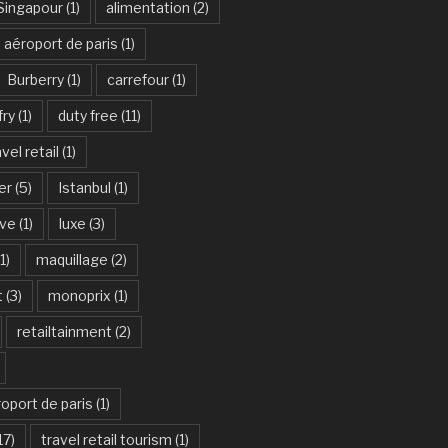
Singapour
(1)
alimentation
(2)
aéroport de paris
(1)
Burberry
(1)
carrefour
(1)
fry
(1)
duty free
(11)
vel retail
(1)
er
(5)
Istanbul
(1)
ive
(1)
luxe
(3)
1)
maquillage
(2)
t
(3)
monoprix
(1)
retailtainment
(2)
oport de paris
(1)
17)
travel retail tourism
(1)