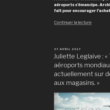
aéroports s’émancipe. Archi
fait pour encourager l’acha
Continuer la lecture
de
« Duty
free
style »
PUBLIÉ
27 AVRIL 2017
LE
Juliette Leglaive : 
aéroports mondiaux
actuellement sur d
aux magasins. »