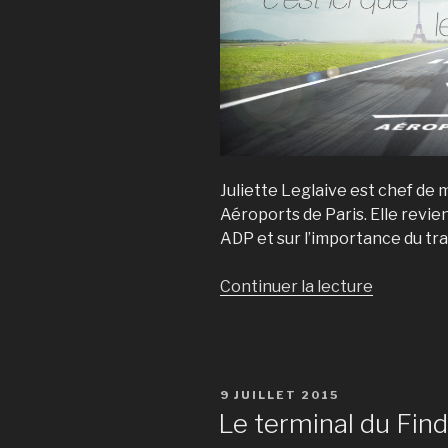
Juliette Leglaive est chef de
Aéroports de Paris. Elle revien
ADP et sur l’importance du trav
Continuer la lecture
de
« Juliette
Leglaive
:
« Tous
PUBLIÉ
9 JUILLET 2015
les
LE
Le terminal du Find
grands