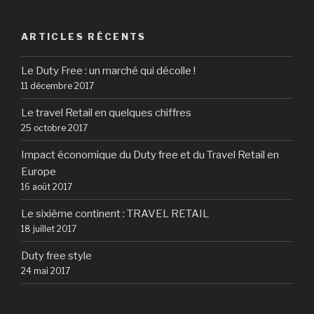
mondiaux
travaillent
actuellement
ARTICLES RÉCENTS
sur
des
Le Duty Free : un marché qui décolle !
process
11 décembre 2017
liant
Le travel Retail en quelques chiffres
le
25 octobre 2017
web
aux
Impact économique du Duty free et du Travel Retail en
magasins. » »
Europe
16 août 2017
Le sixième continent : TRAVEL RETAIL
18 juillet 2017
Duty free style
24 mai 2017