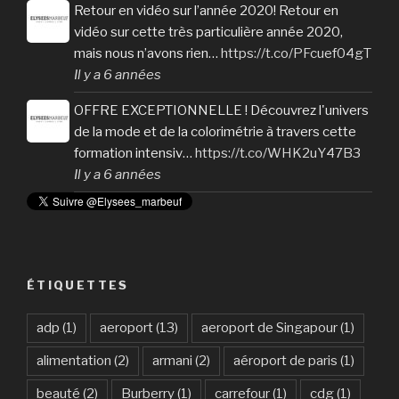
Retour en vidéo sur l’année 2020! Retour en
vidéo sur cette très particulière année 2020,
mais nous n’avons rien…
https://t.co/PFcuef04gT
Il y a 6 années
OFFRE EXCEPTIONNELLE ! Découvrez l'univers
de la mode et de la colorimétrie à travers cette
formation intensiv…
https://t.co/WHK2uY47B3
Il y a 6 années
ÉTIQUETTES
adp
(1)
aeroport
(13)
aeroport de Singapour
(1)
alimentation
(2)
armani
(2)
aéroport de paris
(1)
beauté
(2)
Burberry
(1)
carrefour
(1)
cdg
(1)