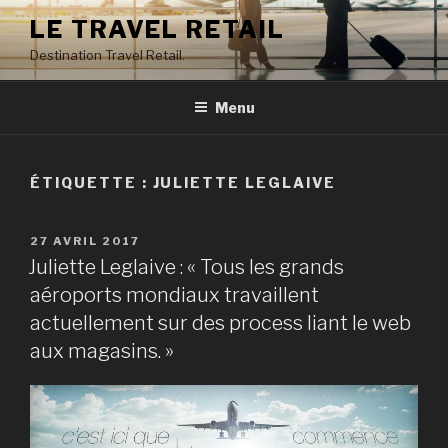
Aller
LE TRAVEL RETAIL
au
Destination Travel Retail.
contenu
principal
Menu
ÉTIQUETTE : JULIETTE LEGLAIVE
PUBLIÉ
27 AVRIL 2017
LE
Juliette Leglaive : « Tous les grands
aéroports mondiaux travaillent
actuellement sur des process liant le web
aux magasins. »