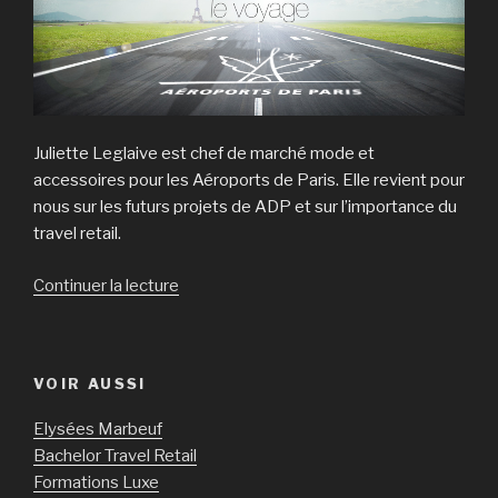
Juliette Leglaive est chef de marché mode et
accessoires pour les Aéroports de Paris. Elle revient pour
nous sur les futurs projets de ADP et sur l’importance du
travel retail.
Continuer la lecture
de
« Juliette
Leglaive
:
VOIR AUSSI
« Tous
les
Elysées Marbeuf
grands
Bachelor Travel Retail
aéroports
Formations Luxe