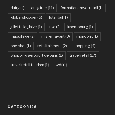
dufry
(1)
duty free
(11)
formation travel retail
(1)
global shopper
(5)
Istanbul
(1)
juliette leglaive
(1)
luxe
(3)
luxembourg
(1)
maquillage
(2)
mis-en-avant
(3)
monoprix
(1)
one shot
(1)
retailtainment
(2)
shopping
(4)
Shopping aéroport de paris
(1)
travel retail
(17)
travel retail tourism
(1)
wdf
(1)
CATÉGORIES