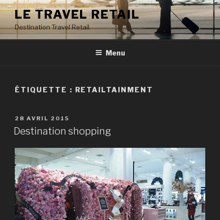
Aller
LE TRAVEL RETAIL
au
Destination Travel Retail.
contenu
principal
Menu
ÉTIQUETTE : RETAILTAINMENT
PUBLIÉ
28 AVRIL 2015
LE
Destination shopping