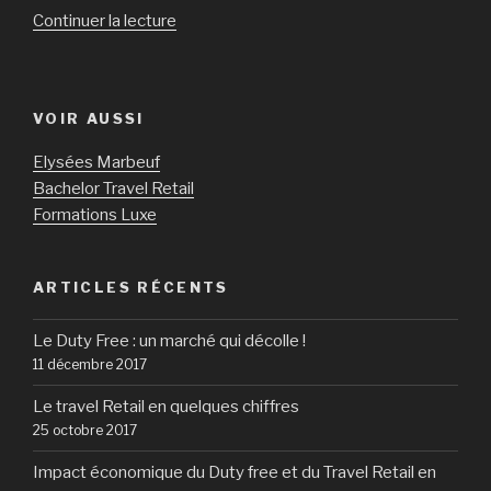
Continuer la lecture
de
« Le
travel
retail,
VOIR AUSSI
lieu
privilégié
Elysées Marbeuf
du
Bachelor Travel Retail
retailtainment »
Formations Luxe
ARTICLES RÉCENTS
Le Duty Free : un marché qui décolle !
11 décembre 2017
Le travel Retail en quelques chiffres
25 octobre 2017
Impact économique du Duty free et du Travel Retail en