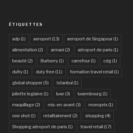
ÉTIQUETTES
adp
(1)
aeroport
(13)
aeroport de Singapour
(1)
alimentation
(2)
armani
(2)
aéroport de paris
(1)
beauté
(2)
Burberry
(1)
carrefour
(1)
cdg
(1)
dufry
(1)
duty free
(11)
formation travel retail
(1)
global shopper
(5)
Istanbul
(1)
juliette leglaive
(1)
luxe
(3)
luxembourg
(1)
maquillage
(2)
mis-en-avant
(3)
monoprix
(1)
one shot
(1)
retailtainment
(2)
shopping
(4)
Shopping aéroport de paris
(1)
travel retail
(17)