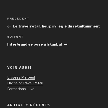
Navigation
PRÉCÉDENT
Article
de
précédent
Le travel retail, lieu privilégié du retailtainment
l’article
SUIVANT
Article
suivant
Interbrand se pose à Istanbul
VOIR AUSSI
Elysées Marbeuf
Bachelor Travel Retail
Formations Luxe
ARTICLES RÉCENTS