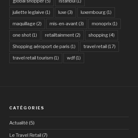
global shopper
(5)
Istanbul
(1)
juliette leglaive
(1)
luxe
(3)
luxembourg
(1)
maquillage
(2)
mis-en-avant
(3)
monoprix
(1)
one shot
(1)
retailtainment
(2)
shopping
(4)
Shopping aéroport de paris
(1)
travel retail
(17)
travel retail tourism
(1)
wdf
(1)
CATÉGORIES
Actualité
(5)
Le Travel Retail
(7)