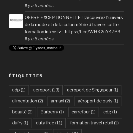
Il y a 6 années
OFFRE EXCEPTIONNELLE ! Découvrez l'univers
de la mode et de la colorimétrie à travers cette
formation intensiv…
https://t.co/WHK2uY47B3
Il y a 6 années
ÉTIQUETTES
adp
(1)
aeroport
(13)
aeroport de Singapour
(1)
alimentation
(2)
armani
(2)
aéroport de paris
(1)
beauté
(2)
Burberry
(1)
carrefour
(1)
cdg
(1)
dufry
(1)
duty free
(11)
formation travel retail
(1)