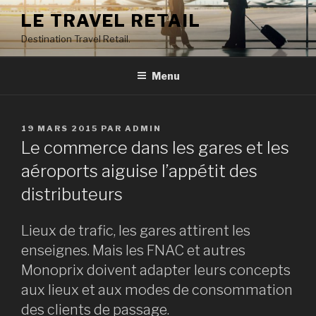
Aller
LE TRAVEL RETAIL
au
Destination Travel Retail.
contenu
principal
Menu
PUBLIÉ
19 MARS 2015
PAR
ADMIN
LE
Le commerce dans les gares et les
aéroports aiguise l’appétit des
distributeurs
Lieux de trafic, les gares attirent les
enseignes. Mais les FNAC et autres
Monoprix doivent adapter leurs concepts
aux lieux et aux modes de consommation
des clients de passage.