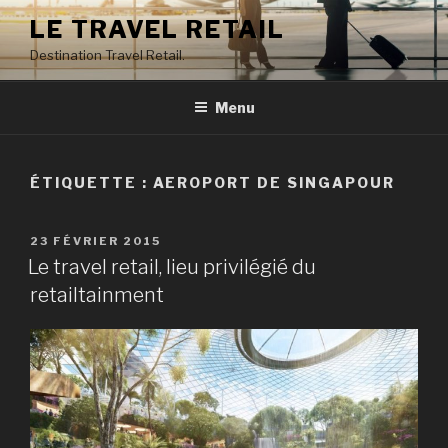
Aller
LE TRAVEL RETAIL
au
Destination Travel Retail.
contenu
principal
Menu
ÉTIQUETTE : AEROPORT DE SINGAPOUR
PUBLIÉ
23 FÉVRIER 2015
LE
Le travel retail, lieu privilégié du
retailtainment