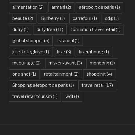
alimentation
(2)
armani
(2)
aéroport de paris
(1)
beauté
(2)
Burberry
(1)
carrefour
(1)
cdg
(1)
dufry
(1)
duty free
(11)
formation travel retail
(1)
global shopper
(5)
Istanbul
(1)
juliette leglaive
(1)
luxe
(3)
luxembourg
(1)
maquillage
(2)
mis-en-avant
(3)
monoprix
(1)
one shot
(1)
retailtainment
(2)
shopping
(4)
Shopping aéroport de paris
(1)
travel retail
(17)
travel retail tourism
(1)
wdf
(1)