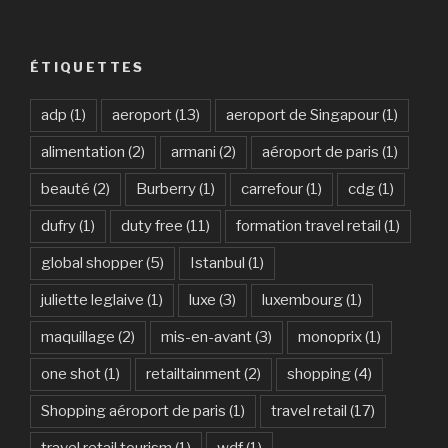
ÉTIQUETTES
adp
(1)
aeroport
(13)
aeroport de Singapour
(1)
alimentation
(2)
armani
(2)
aéroport de paris
(1)
beauté
(2)
Burberry
(1)
carrefour
(1)
cdg
(1)
dufry
(1)
duty free
(11)
formation travel retail
(1)
global shopper
(5)
Istanbul
(1)
juliette leglaive
(1)
luxe
(3)
luxembourg
(1)
maquillage
(2)
mis-en-avant
(3)
monoprix
(1)
one shot
(1)
retailtainment
(2)
shopping
(4)
Shopping aéroport de paris
(1)
travel retail
(17)