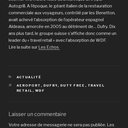
Autogrill. A l’époque, le géant italien de la restauration
commerciale aux voyageurs, contrôlé par les Benetton,
avait achevé l’absorption de l’opérateur espagnol
Aldeasa, amorcée en 2005 au détriment de… Dufry. Dix
ans plus tard, le groupe suisse s’affiche donc comme un
leader du « travel retail » avec l’absorption de WDF.
Lire la suite sur
Les Echos
CATÉGORIES
ACTUALITÉ
ÉTIQUETTES
AEROPORT
,
DUFRY
,
DUTY FREE
,
TRAVEL
RETAIL
,
WDF
Laisser un commentaire
Votre adresse de messagerie ne sera pas publiée.
Les