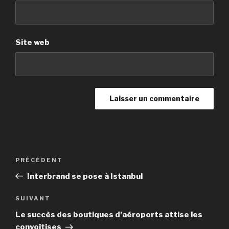
Site web
Navigation
PRÉCÉDENT
Article
de
précédent
Interbrand se pose à Istanbul
l’article
SUIVANT
Article
suivant
Le succès des boutiques d’aéroports attise les
convoitises