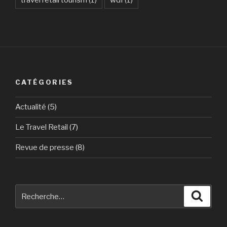
travel retail tourism
(1)
wdf
(1)
CATÉGORIES
Actualité
(5)
Le Travel Retail
(7)
Revue de presse
(8)
Recherche
Reche
pour
: