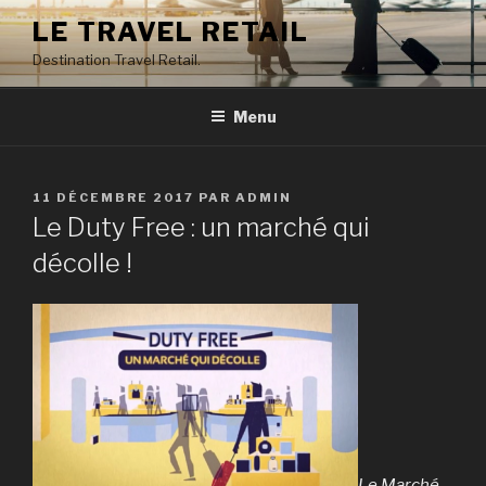
Aller
LE TRAVEL RETAIL
au
Destination Travel Retail.
contenu
principal
Menu
PUBLIÉ
11 DÉCEMBRE 2017
PAR
ADMIN
LE
Le Duty Free : un marché qui
décolle !
Le Marché