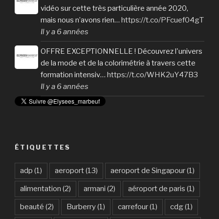
vidéo sur cette très particulière année 2020,
mais nous n’avons rien…
https://t.co/PFcuef04gT
Il y a 6 années
OFFRE EXCEPTIONNELLE ! Découvrez l'univers
de la mode et de la colorimétrie à travers cette
formation intensiv…
https://t.co/WHK2uY47B3
Il y a 6 années
ÉTIQUETTES
adp
(1)
aeroport
(13)
aeroport de Singapour
(1)
alimentation
(2)
armani
(2)
aéroport de paris
(1)
beauté
(2)
Burberry
(1)
carrefour
(1)
cdg
(1)