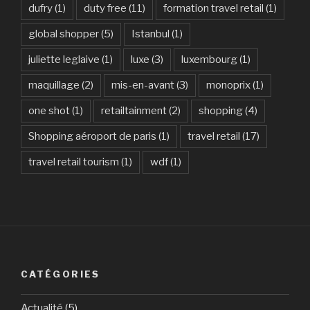
dufry
(1)
duty free
(11)
formation travel retail
(1)
global shopper
(5)
Istanbul
(1)
juliette leglaive
(1)
luxe
(3)
luxembourg
(1)
maquillage
(2)
mis-en-avant
(3)
monoprix
(1)
one shot
(1)
retailtainment
(2)
shopping
(4)
Shopping aéroport de paris
(1)
travel retail
(17)
travel retail tourism
(1)
wdf
(1)
CATÉGORIES
Actualité
(5)