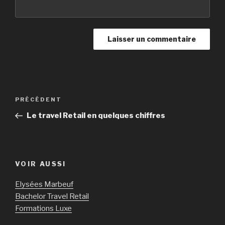
Navigation
PRÉCÉDENT
Article
de
précédent
Le travel Retail en quelques chiffres
l’article
VOIR AUSSI
Elysées Marbeuf
Bachelor Travel Retail
Formations Luxe