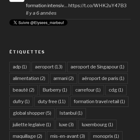
formation intensiv…
https://t.co/WHK2uY47B3
Il y a 6 années
ÉTIQUETTES
adp
(1)
aeroport
(13)
aeroport de Singapour
(1)
alimentation
(2)
armani
(2)
aéroport de paris
(1)
beauté
(2)
Burberry
(1)
carrefour
(1)
cdg
(1)
dufry
(1)
duty free
(11)
formation travel retail
(1)
global shopper
(5)
Istanbul
(1)
juliette leglaive
(1)
luxe
(3)
luxembourg
(1)
maquillage
(2)
mis-en-avant
(3)
monoprix
(1)